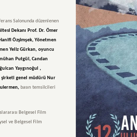
nferans Salonunda
düzenlenen
ültesi Dekanı
Prof. Dr. Ömer
anifi Özşimşek, Yönetmen
tmen Yeliz Gürkan, oyuncu
Ümmühan Putgül, Candan
ğulcan Yaygınoğul ,
 şirketi genel müdürü Nur
Gulermen,
basın temsilcileri
slararası Belgesel Film
ysel ve Belgesel Film