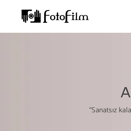
Skip
to
content
A
“Sanatsız kala