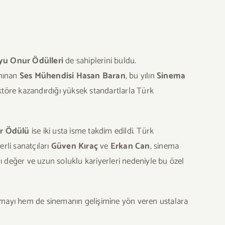
u Onur Ödülleri
de sahiplerini buldu.
anınan
Ses Mühendisi Hasan Baran
, bu yılın
Sinema
ektöre kazandırdığı yüksek standartlarla Türk
r Ödülü
ise iki usta isme takdim edildi. Türk
rli sanatçıları
Güven Kıraç
ve
Erkan Can
, sinema
rı değer ve uzun soluklu kariyerleri nedeniyle bu özel
rmayı hem de sinemanın gelişimine yön veren ustalara