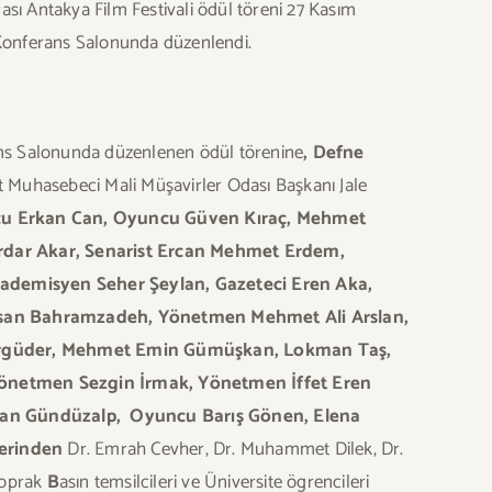
ası Antakya Film Festivali ödül töreni 27 Kasım
Konferans Salonunda düzenlendi.
ns Salonunda düzenlenen ödül törenine
, Defne
 Muhasebeci Mali Müşavirler Odası Başkanı Jale
cu Erkan Can, Oyuncu Güven Kıraç
, Mehmet
rdar Akar, Senarist Ercan Mehmet Erdem,
ademisyen Seher Şeylan, Gazeteci Eren Aka,
an Bahramzadeh, Yönetmen Mehmet Ali Arslan,
Ergüder, Mehmet Emin Gümüşkan, Lokman Taş,
önetmen Sezgin İrmak, Yönetmen İffet Eren
an Gündüzalp, Oyuncu Barış Gönen, Elena
lerinden
Dr. Emrah Cevher, Dr. Muhammet Dilek, Dr.
Toprak
B
asın temsilcileri ve Üniversite ögrencileri