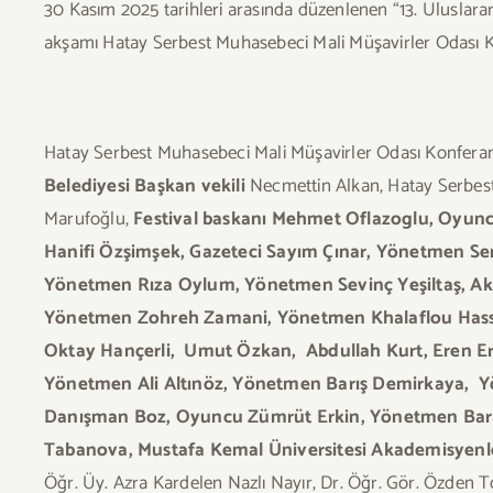
30 Kasım 2025 tarihleri arasında düzenlenen “13. Uluslarar
akşamı Hatay Serbest Muhasebeci Mali Müşavirler Odası 
Hatay Serbest Muhasebeci Mali Müşavirler Odası Konfera
Belediyesi Başkan vekili
Necmettin Alkan, Hatay Serbest
Marufoğlu,
Festival baskanı Mehmet Oflazoglu, Oyun
Hanifi Özşimşek, Gazeteci Sayım Çınar, Yönetmen Se
Yönetmen Rıza Oylum, Yönetmen Sevinç Yeşiltaş, Ak
Yönetmen Zohreh Zamani, Yönetmen Khalaflou Hass
Oktay Hançerli, Umut Özkan, Abdullah Kurt, Eren 
Yönetmen Ali Altınöz, Yönetmen Barış Demirkaya, Y
Danışman Boz, Oyuncu Zümrüt Erkin, Yönetmen Bar
Tabanova, Mustafa Kemal Üniversitesi Akademisyen
Öğr. Üy. Azra Kardelen Nazlı Nayır, Dr. Öğr. Gör. Özden 