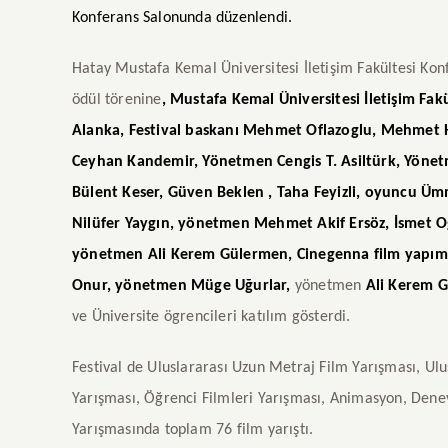
Konferans Salonunda düzenlendi.
Hatay Mustafa Kemal Üniversitesi İletişim Fakültesi Ko
ödül törenine
, Mustafa Kemal Üniversitesi İletişim Fak
Alanka, F
estival baskanı Mehmet Oflazoglu,
Mehmet H
Ceyhan Kandemir, Yönetmen Cengis T. Asiltürk, Yöne
Bülent Keser, Güven Beklen , Taha Feyizli, oyuncu 
Nilüfer Yaygın, yönetmen Mehmet Akif Ersöz, İsmet O
yönetmen Ali Kerem Gülermen, Cinegenna film yapım
Onur, yönetmen Müge Uğurlar,
yönetmen
Ali Kerem 
ve Üniversite ögrencileri katılım gösterdi.
Festival de Uluslararası Uzun Metraj Film Yarışması, Ulu
Yarışması, Öğrenci Filmleri Yarışması, Animasyon, Dene
Yarışmasında toplam 76 film yarıştı.