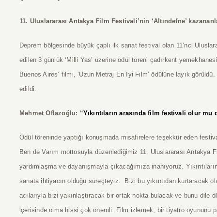
11. Uluslararası Antakya Film Festivali’nin ‘Altındefne’ kazananl
Deprem bölgesinde büyük çaplı ilk sanat festival olan 11’nci Uluslara
edilen 3 günlük ‘Milli Yas’ üzerine ödül töreni çadırkent yemekhanesin
Buenos Aires’ filmi, ‘Uzun Metraj En İyi Film’ ödülüne layık görüld
edildi.
Mehmet Oflazoğlu: “
Yıkıntıların arasında film festivali olur mu 
Ödül töreninde yaptığı konuşmada misafirelere teşekkür eden festiv
Ben de Varım mottosuyla düzenlediğimiz 11. Uluslararası Antakya Fi
yardımlaşma ve dayanışmayla çıkacağımıza inanıyoruz. Yıkıntıların 
sanata ihtiyacın olduğu süreçteyiz. Bizi bu yıkıntıdan kurtaracak ol
acılarıyla bizi yakınlaştıracak bir ortak nokta bulacak ve bunu dile dö
içerisinde olma hissi çok önemli. Film izlemek, bir tiyatro oyununu 