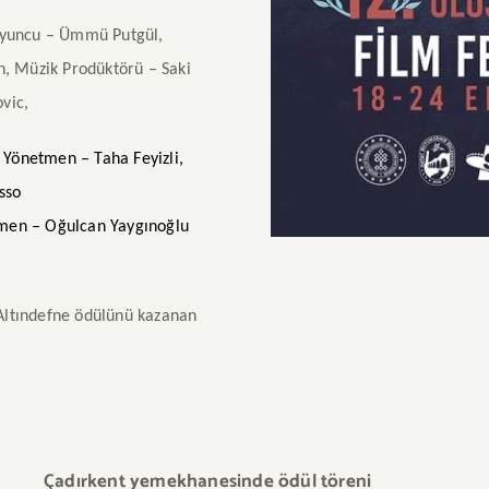
Oyuncu – Ümmü Putgül,
, Müzik Prodüktörü – Saki
vic,
 Yönetmen – Taha Feyizli,
sso
tmen – Oğulcan Yaygınoğlu
 Altındefne ödülünü kazanan
Çadırkent yemekhanesinde ödül töreni