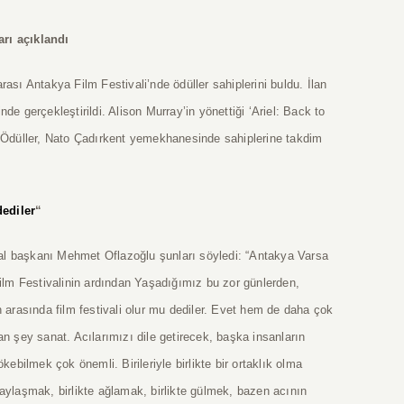
arı açıklandı
rası Antakya Film Festivali’nde ödüller sahiplerini buldu. İlan
de gerçekleştirildi. Alison Murray’in yönettiği ‘Ariel: Back to
ü. Ödüller, Nato Çadırkent yemekhanesinde sahiplerine takdim
dediler
“
al başkanı Mehmet Oflazoğlu şunları söyledi: “Antakya Varsa
lm Festivalinin ardından Yaşadığımız bu zor günlerden,
arasında film festivali olur mu dediler. Evet hem de daha çok
an şey sanat. Acılarımızı dile getirecek, başka insanların
kebilmek çok önemli. Birileriyle birlikte bir ortaklık olma
paylaşmak, birlikte ağlamak, birlikte gülmek, bazen acının