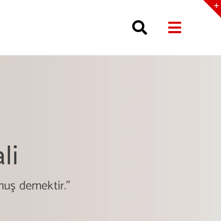
li
pmuş demektir.”