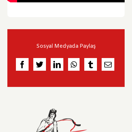
Sosyal Medyada Paylaş