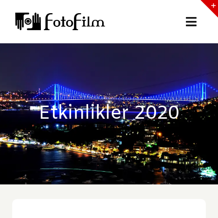
Skip
to
Toggl
content
Navig
Fotofilm Short Festival
Antakya Film Festivali
Etkinlikler 2020
Haliç Goldenhorn Film Fest
Fotokamp Akademi
Endüstri