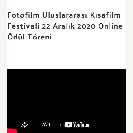
Fotofilm Uluslararası Kısafilm
Festivali 22 Aralık 2020 Online
Ödül Töreni