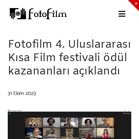
Skip
to
Toggl
content
Navig
Fotofilm Short Festival
Fotofilm 4. Uluslararası
Kısa Film festivali ödül
Antakya Film Festivali
kazananları açıklandı
Haliç Goldenhorn Film Fest
31 Ekim 2023
Fotokamp Akademi
Endüstri