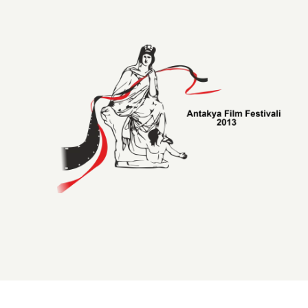
Yeni
Logosunu
Tanıttı
için