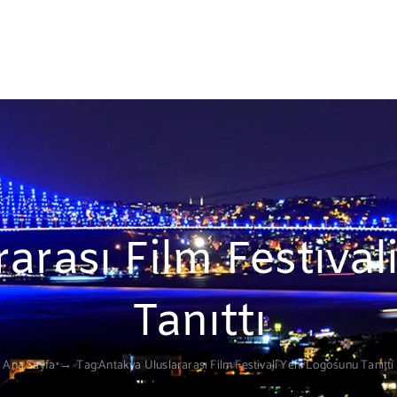
arası Film Festiva
Tanıttı
Ana Sayfa
→
Tag:
Antakya Uluslararası Film Festivali Yeni Logosunu Tanıttı