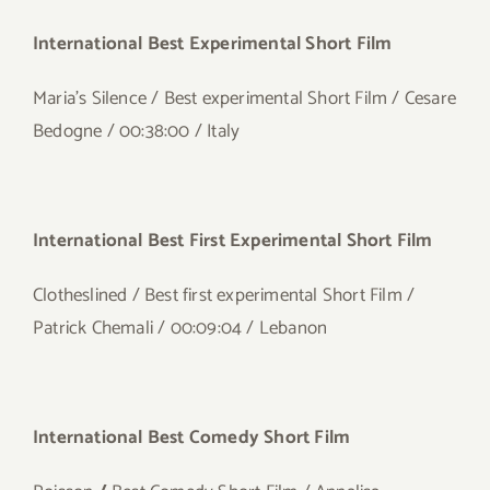
International Best Experimental Short Film
Maria’s Silence / Best experimental Short Film / Cesare
Bedogne / 00:38:00 / Italy
International Best First Experimental Short Film
Clotheslined / Best first experimental Short Film /
Patrick Chemali / 00:09:04 / Lebanon
International Best Comedy Short Film