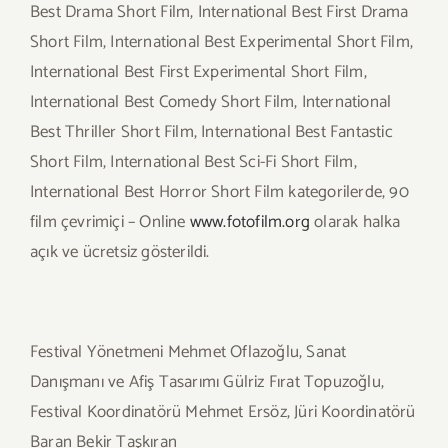
Best Drama Short Film, International Best First Drama
Short Film, International Best Experimental Short Film,
International Best First Experimental Short Film,
International Best Comedy Short Film, International
Best Thriller Short Film, International Best Fantastic
Short Film, International Best Sci-Fi Short Film,
International Best Horror Short Film kategorilerde, 90
film çevrimiçi – Online
www.fotofilm.org
olarak halka
açık ve ücretsiz gösterildi.
Festival Yönetmeni Mehmet Oflazoğlu, Sanat
Danışmanı ve Afiş Tasarımı Gülriz Fırat Topuzoğlu,
Festival Koordinatörü Mehmet Ersöz, Jüri Koordinatörü
Baran Bekir Taşkıran