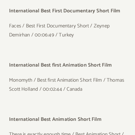
International Best First Documentary Short Film
Faces / Best First Documentary Short / Zeynep
Demirhan / 00:06:49 / Turkey
International Best first Animation Short Film
Monomyth / Best first Animation Short Film / Thomas
Scott Holland / 00:02:44 / Canada
International Best Animation Short Film
There is exactly enough time / Best Animation Short /