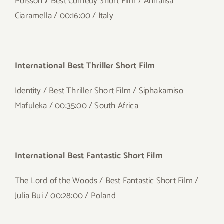
Poisson
/
Best Comedy Short Film / Annalisa
Ciaramella / 00:16:00 / Italy
International Best Thriller Short Film
Identity / Best Thriller Short Film / Siphakamiso
Mafuleka / 00:35:00 / South Africa
International Best Fantastic Short Film
The Lord of the Woods / Best Fantastic Short Film /
Julia Bui / 00:28:00 / Poland